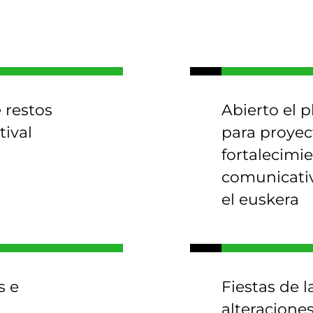
 restos
Abierto el p
tival
para proyec
fortalecimi
comunicati
el euskera
s e
Fiestas de l
alteraciones