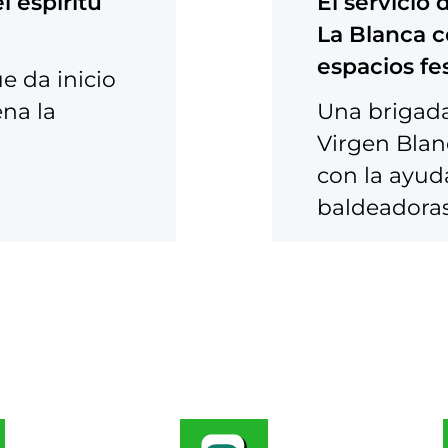
 espíritu
El servicio
La Blanca c
espacios fe
e da inicio
ena la
Una brigada
Virgen Blan
con la ayud
baldeadoras