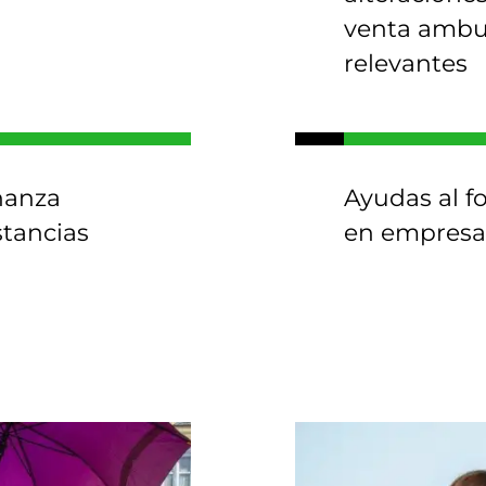
venta ambul
relevantes
nanza
Ayudas al f
stancias
en empresa