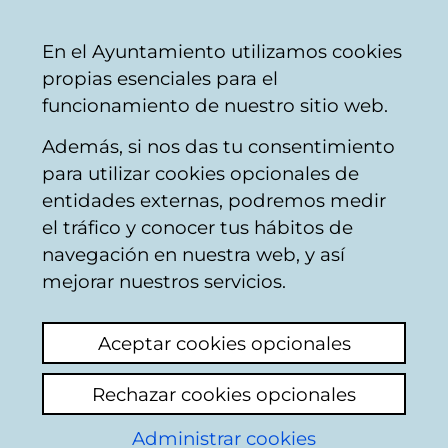
Ayuntamiento
Compartir
Con
Castellano
En el Ayuntamiento utilizamos cookies
Vitoria-
propias esenciales para el
Gasteiz
funcionamiento de nuestro sitio web.
Además, si nos das tu consentimiento
Información y atención ciudadana
para utilizar cookies opcionales de
entidades externas, podremos medir
el tráfico y conocer tus hábitos de
Información y
navegación en nuestra web, y así
mejorar nuestros servicios.
asesoramiento
Aceptar cookies opcionales
para jóvenes
Rechazar cookies opcionales
Administrar cookies