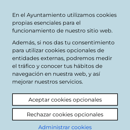
Mairie
Partager
Con
Français
En el Ayuntamiento utilizamos cookies
de
propias esenciales para el
Vitoria-
funcionamiento de nuestro sitio web.
Gasteiz
Además, si nos das tu consentimiento
Catégories thématiques
para utilizar cookies opcionales de
entidades externas, podremos medir
el tráfico y conocer tus hábitos de
Participation des
navegación en nuestra web, y así
mejorar nuestros servicios.
citoyens
Aceptar cookies opcionales
Rechazar cookies opcionales
Nouvelles
Administrar cookies