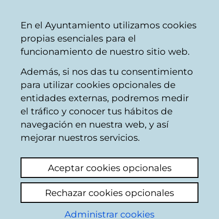
Mairie
Partager
Con
Français
En el Ayuntamiento utilizamos cookies
de
propias esenciales para el
Vitoria-
funcionamiento de nuestro sitio web.
Gasteiz
Además, si nos das tu consentimiento
Infancia, adolescencia y familia
para utilizar cookies opcionales de
entidades externas, podremos medir
el tráfico y conocer tus hábitos de
Agenda: Infancia,
navegación en nuestra web, y así
mejorar nuestros servicios.
adolescencia y
Aceptar cookies opcionales
familia
Rechazar cookies opcionales
Administrar cookies