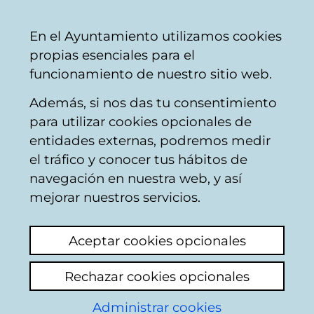
Mairie
Partager
Con
Français
En el Ayuntamiento utilizamos cookies
de
propias esenciales para el
Vitoria-
funcionamiento de nuestro sitio web.
Gasteiz
Además, si nos das tu consentimiento
Loisirs et culture
para utilizar cookies opcionales de
entidades externas, podremos medir
el tráfico y conocer tus hábitos de
Nouvelles
navegación en nuestra web, y así
mejorar nuestros servicios.
2026-08-04
Aceptar cookies opcionales
Fiestas de la Blanca (4-9 de agosto)
Rechazar cookies opcionales
Administrar cookies