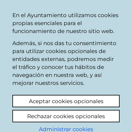
Mairie
Partager
Con
Français
En el Ayuntamiento utilizamos cookies
de
propias esenciales para el
Vitoria-
funcionamiento de nuestro sitio web.
Gasteiz
Además, si nos das tu consentimiento
Sport
para utilizar cookies opcionales de
entidades externas, podremos medir
el tráfico y conocer tus hábitos de
Nouvelles
navegación en nuestra web, y así
mejorar nuestros servicios.
2026-07-31
Aceptar cookies opcionales
El Servicio de Deporte adjudica
Rechazar cookies opcionales
mediante sorteo 5 entradas dobles
Administrar cookies
para cada día del festival de pelota de