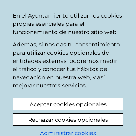
Mairie
Partager
Con
Français
En el Ayuntamiento utilizamos cookies
de
propias esenciales para el
Vitoria-
funcionamiento de nuestro sitio web.
Gasteiz
Además, si nos das tu consentimiento
Participation des citoyens
para utilizar cookies opcionales de
entidades externas, podremos medir
el tráfico y conocer tus hábitos de
Nouvelles
navegación en nuestra web, y así
mejorar nuestros servicios.
2026-07-31
Aceptar cookies opcionales
Resolución de concesión de la
Rechazar cookies opcionales
subvención destinada a proyectos de
Administrar cookies
participación ciudadana año 2026.