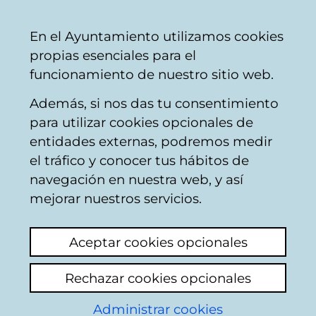
Mairie
Partager
Con
Français
En el Ayuntamiento utilizamos cookies
de
propias esenciales para el
Vitoria-
funcionamiento de nuestro sitio web.
Gasteiz
Además, si nos das tu consentimiento
Catégories thématiques
para utilizar cookies opcionales de
entidades externas, podremos medir
el tráfico y conocer tus hábitos de
Information et
navegación en nuestra web, y así
mejorar nuestros servicios.
attention au
Aceptar cookies opcionales
citoyen
Rechazar cookies opcionales
Administrar cookies