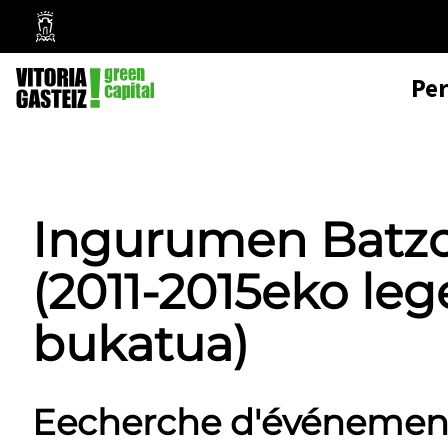
Mairie
de
Pe
Vitoria-
Gasteiz
Ingurumen Batzo
(2011-2015eko leg
bukatua)
Eecherche d'événemen