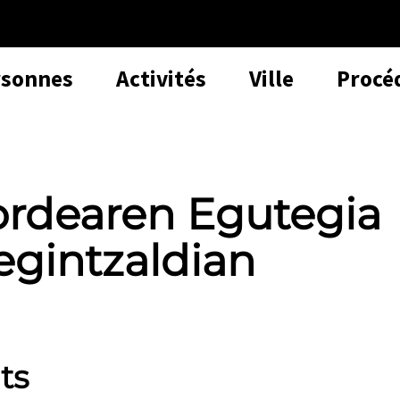
rsonnes
Activités
Ville
Procé
rdearen Egutegia
egintzaldian
ts