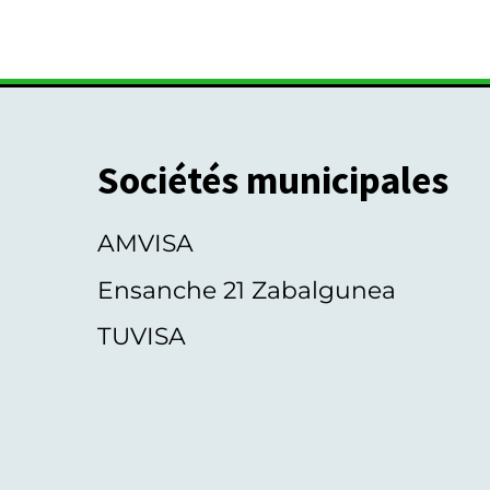
é
v
é
n
e
m
Sociétés municipales
e
n
AMVISA
t
s
Ensanche 21 Zabalgunea
TUVISA