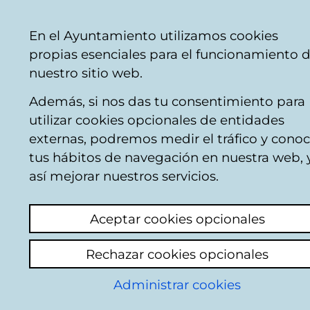
Mairie
Partager
Con
Français
En el Ayuntamiento utilizamos cookies
de
vente par téléphone
+34 945 16 10 45
vent
propias esenciales para el funcionamiento 
Vitoria-
Faceb
Twi
nuestro sitio web.
Gasteiz
Además, si nos das tu consentimiento para
utilizar cookies opcionales de entidades
Teatro para
externas, podremos medir el tráfico y conoc
tus hábitos de navegación en nuestra web, 
jóvenes
así mejorar nuestros servicios.
Aceptar cookies opcionales
Rechazar cookies opcionales
Administrar cookies