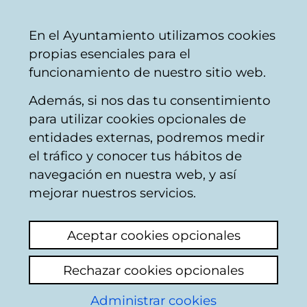
Mairie
Partager
Con
Français
En el Ayuntamiento utilizamos cookies
de
propias esenciales para el
Vitoria-
funcionamiento de nuestro sitio web.
Gasteiz
Además, si nos das tu consentimiento
para utilizar cookies opcionales de
El Pilar
entidades externas, podremos medir
el tráfico y conocer tus hábitos de
Auzogunea.
navegación en nuestra web, y así
mejorar nuestros servicios.
Calendario
Aceptar cookies opcionales
Contacto
:
cc.elpilar.coo@vitoria-gasteiz.org
Rechazar cookies opcionales
Actas y órdenes del día
:
Acceso a la consulta
.
Administrar cookies