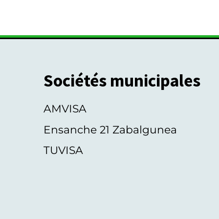
é
n
e
m
e
n
Sociétés municipales
t
s
AMVISA
Ensanche 21 Zabalgunea
TUVISA