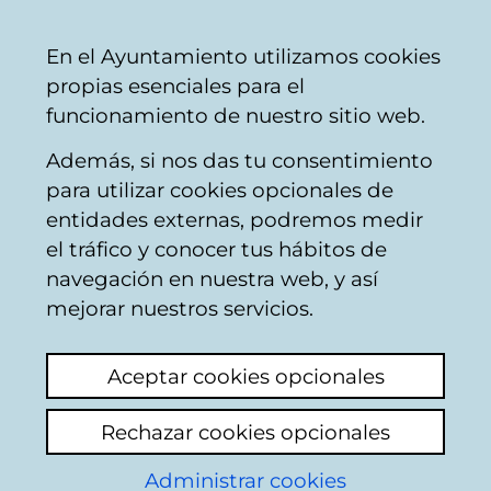
Mairie
Partager
Con
Français
En el Ayuntamiento utilizamos cookies
de
propias esenciales para el
Vitoria-
funcionamiento de nuestro sitio web.
Gasteiz
Además, si nos das tu consentimiento
para utilizar cookies opcionales de
Consultation des
entidades externas, podremos medir
el tráfico y conocer tus hábitos de
ordres du jour,
navegación en nuestra web, y así
mejorar nuestros servicios.
accords et actes
Aceptar cookies opcionales
Vous pouvez consulter les ordres du jour et
Rechazar cookies opcionales
les actes des sessions des organes directeurs
ou de participation, ainsi que les calendriers
Administrar cookies