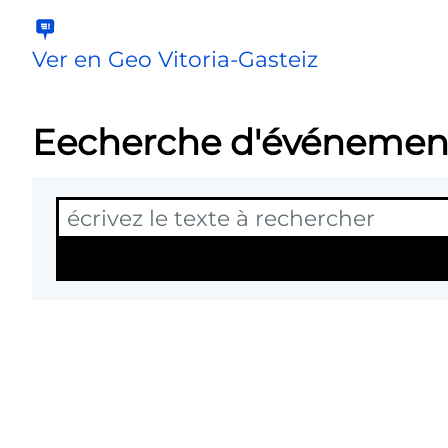
Ver en Geo Vitoria-Gasteiz
Eecherche d'événemen
T
Re
e
x
t
e
L
i
s