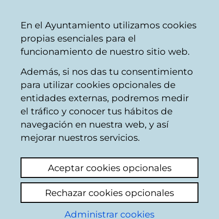
Mairie
Partager
Con
Français
En el Ayuntamiento utilizamos cookies
de
propias esenciales para el
Vitoria-
funcionamiento de nuestro sitio web.
Gasteiz
Además, si nos das tu consentimiento
para utilizar cookies opcionales de
Calendario de
entidades externas, podremos medir
el tráfico y conocer tus hábitos de
Comisiones de
navegación en nuestra web, y así
mejorar nuestros servicios.
Promoción
Aceptar cookies opcionales
Económica,
Rechazar cookies opcionales
Empleo,
Administrar cookies