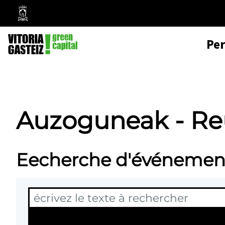
Mairie
de
Pe
Vitoria-
Gasteiz
Auzoguneak - Re
Eecherche d'événemen
T
Re
e