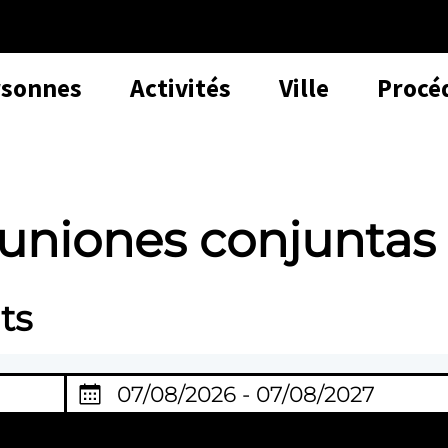
rsonnes
Activités
Ville
Procé
uniones conjuntas
ts
D
chercher
a