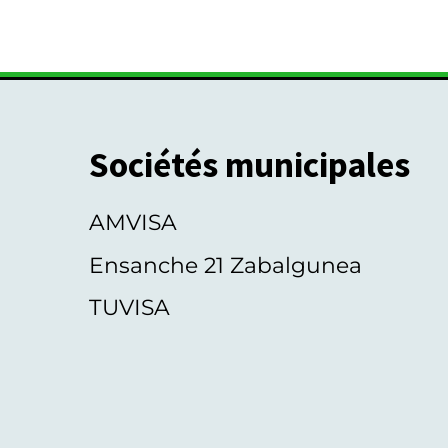
e
m
e
n
t
Sociétés municipales
s
AMVISA
Ensanche 21 Zabalgunea
TUVISA