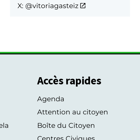
X: @vitoriagasteiz
Accès rapides
Agenda
s
Attention au citoyen
ela
Boîte du Citoyen
Centres Civiques