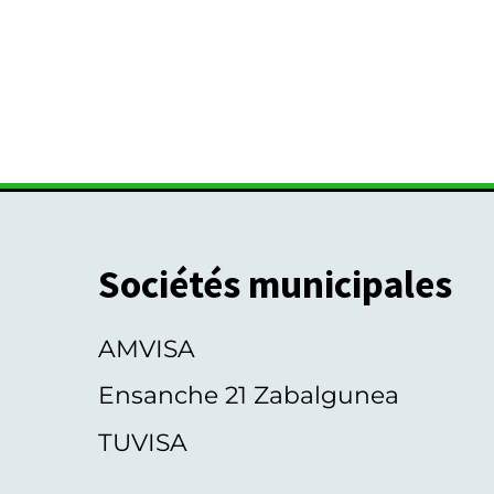
é
n
e
m
e
n
t
s
Sociétés municipales
AMVISA
Ensanche 21 Zabalgunea
TUVISA