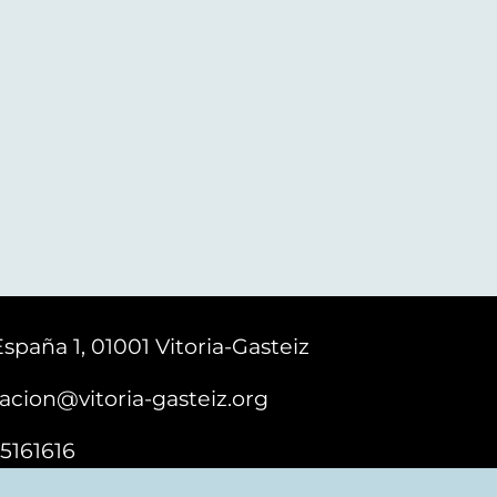
España 1, 01001 Vitoria-Gasteiz
acion@vitoria-gasteiz.org
5161616