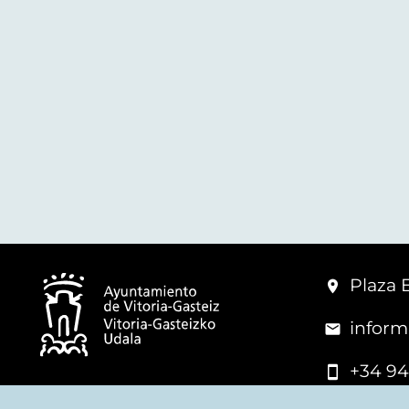
Plaza 
inform
+34 94
© Mairie de Vitoria-Gasteiz