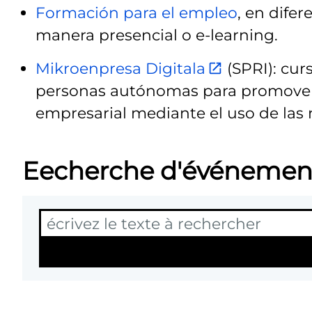
Formación para el empleo
, en difer
manera presencial o e-learning.
Mikroenpresa Digitala
(SPRI): cur
personas autónomas para promover 
empresarial mediante el uso de las 
Eecherche d'événemen
T
Re
e
x
t