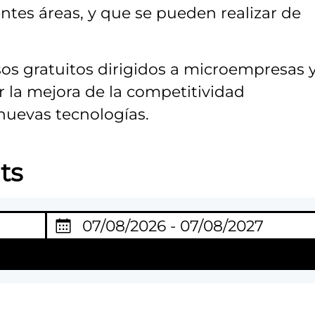
entes áreas, y que se pueden realizar de
sos gratuitos dirigidos a microempresas 
la mejora de la competitividad
nuevas tecnologías.
ts
D
chercher
a
t
e