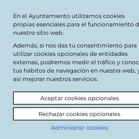
Mairie
Partager
Con
Français
En el Ayuntamiento utilizamos cookies
de
vente par téléphone
+34 945 16 10 45
vent
propias esenciales para el funcionamiento 
Vitoria-
Faceb
Twi
nuestro sitio web.
Gasteiz
Además, si nos das tu consentimiento para
utilizar cookies opcionales de entidades
Ciclo de grandes
externas, podremos medir el tráfico y conoc
tus hábitos de navegación en nuestra web, 
conciertos en el
así mejorar nuestros servicios.
Teatro Principal
Aceptar cookies opcionales
Rechazar cookies opcionales
Eecherche d'événements
Administrar cookies