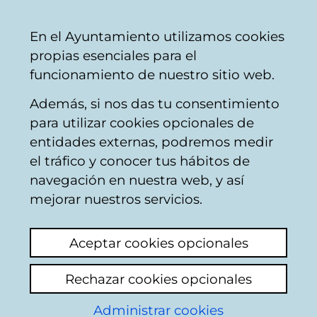
Mairie
Partager
Con
Français
En el Ayuntamiento utilizamos cookies
de
propias esenciales para el
Vitoria-
funcionamiento de nuestro sitio web.
Gasteiz
Además, si nos das tu consentimiento
para utilizar cookies opcionales de
Agenda
entidades externas, podremos medir
el tráfico y conocer tus hábitos de
G4zt3Hub
navegación en nuestra web, y así
mejorar nuestros servicios.
Eecherche d'événements
Aceptar cookies opcionales
Rechazar cookies opcionales
T
Administrar cookies