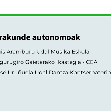
rakunde autonomoak
uis Aramburu Udal Musika Eskola
gurugiro Gaietarako Ikastegia - CEA
sé Uruñuela Udal Dantza Kontserbatori