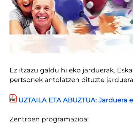
Ez itzazu galdu hileko jarduerak. Esk
pertsonek antolatzen dituzte jarduer
UZTAILA ETA ABUZTUA: Jarduera e
Zentroen programazioa: