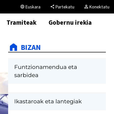
Euskara
Partekatu
Konektatu
Tramiteak
Gobernu irekia
BIZAN
Funtzionamendua eta
sarbidea
Ikastaroak eta lantegiak