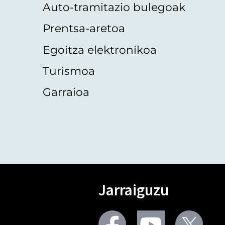
Auto-tramitazio bulegoak
Prentsa-aretoa
Egoitza elektronikoa
Turismoa
Garraioa
Jarraiguzu
Facebook
Youtube
Twit