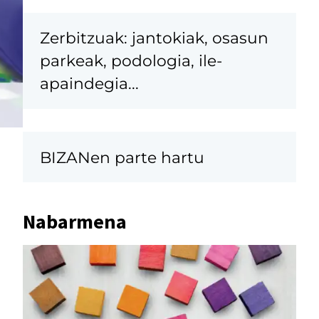
Zerbitzuak: jantokiak, osasun
parkeak, podologia, ile-
apaindegia...
BIZANen parte hartu
Nabarmena