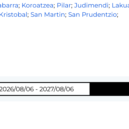
abarra
;
Koroatzea
;
Pilar
;
Judimendi
;
Laku
Kristobal
;
San Martin
;
San Prudentzio
;
Bilaketa