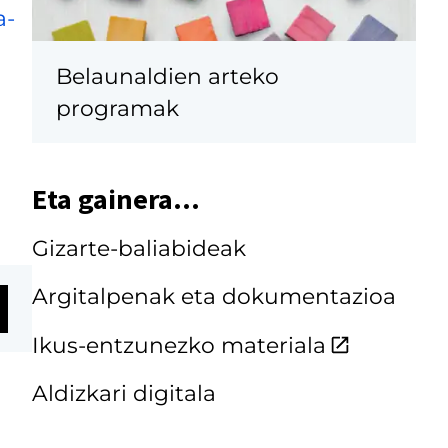
a-
Belaunaldien arteko
programak
Eta gainera...
Gizarte-baliabideak
Argitalpenak eta dokumentazioa
Ikus-entzunezko materiala
Aldizkari digitala