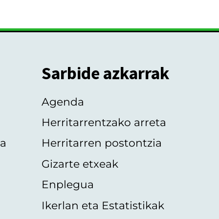
Sarbide azkarrak
Agenda
Herritarrentzako arreta
oa
Herritarren postontzia
Gizarte etxeak
Enplegua
Ikerlan eta Estatistikak