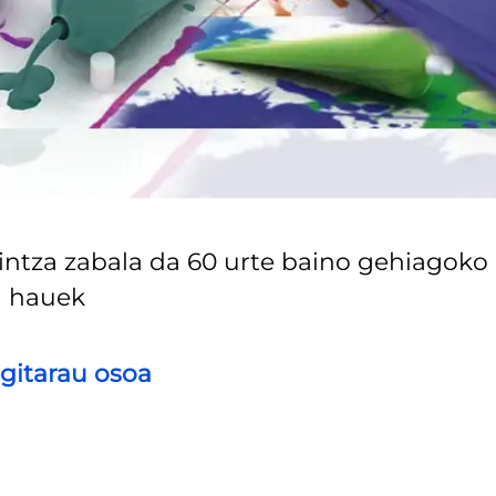
aintza zabala da 60 urte baino gehiagoko
a hauek
gitarau osoa