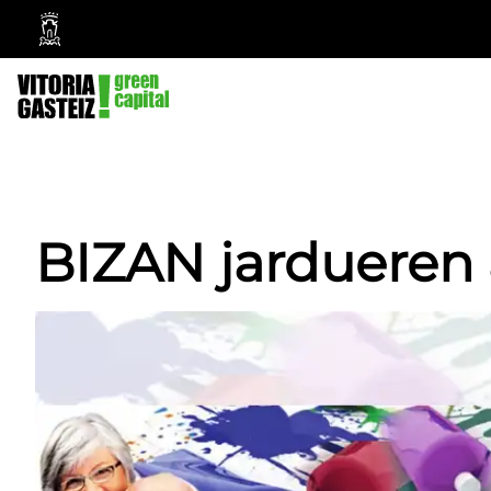
Vitoria-
Gasteizko
Udala
BIZAN jardueren