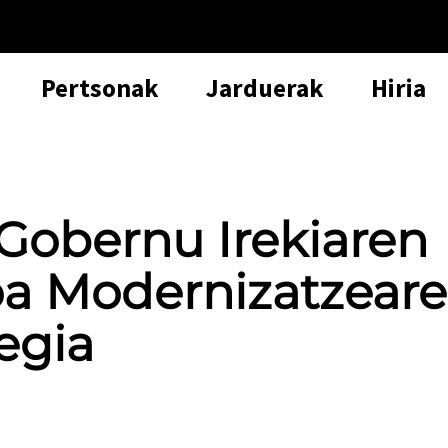
Pertsonak
Jarduerak
Hiria
Gobernu Irekiaren
oa Modernizatzear
egia