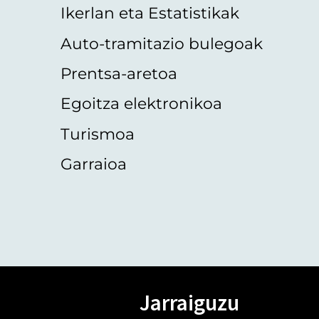
Ikerlan eta Estatistikak
Auto-tramitazio bulegoak
Prentsa-aretoa
Egoitza elektronikoa
Turismoa
Garraioa
Jarraiguzu