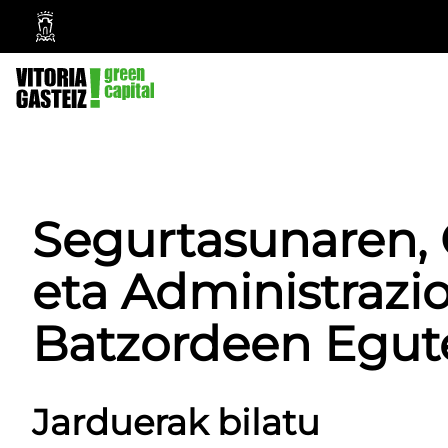
Vitoria-
Gasteizko
Udala
Segurtasunaren, 
eta Administrazi
Batzordeen Egut
Jarduerak bilatu