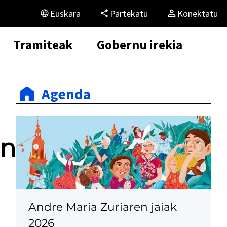
Euskara
Partekatu
Konektatu
Tramiteak
Gobernu irekia
Agenda
en
Andre Maria Zuriaren jaiak
2026