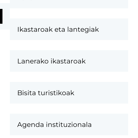
Ikastaroak eta lantegiak
Lanerako ikastaroak
Bisita turistikoak
Agenda instituzionala