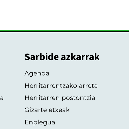
Sarbide azkarrak
Agenda
Herritarrentzako arreta
oa
Herritarren postontzia
Gizarte etxeak
Enplegua