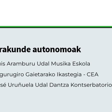
rakunde autonomoak
uis Aramburu Udal Musika Eskola
gurugiro Gaietarako Ikastegia - CEA
sé Uruñuela Udal Dantza Kontserbatori