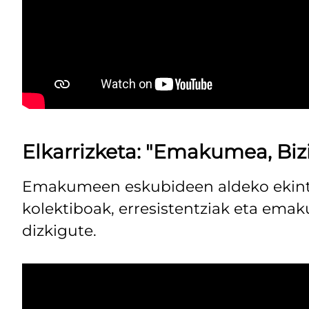
Elkarrizketa: "Emakumea, Biz
Emakumeen eskubideen aldeko ekintz
kolektiboak, erresistentziak eta em
dizkigute.