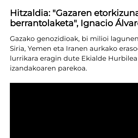
Hitzaldia: "Gazaren etorkizun
berrantolaketa", Ignacio Álva
Gazako genozidioak, bi milioi lagun
Siria, Yemen eta Iranen aurkako eraso
lurrikara eragin dute Ekialde Hurbile
izandakoaren parekoa.