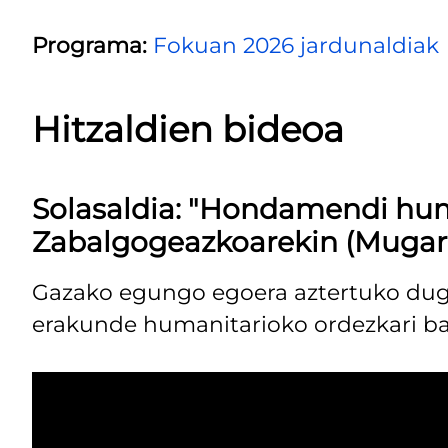
Programa:
Fokuan 2026 jardunaldiak
Hitzaldien bideoa
Solasaldia: "Hondamendi huma
Zabalgogeazkoarekin (Mugar
Gazako egungo egoera aztertuko du
erakunde humanitarioko ordezkari bat