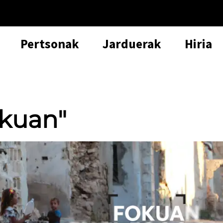
Pertsonak
Jarduerak
Hiria
okuan"