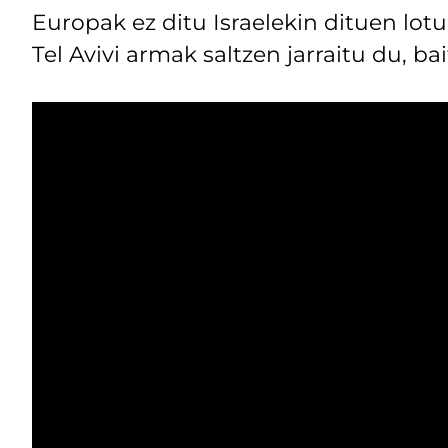
Europak ez ditu Israelekin dituen lot
Tel Avivi armak saltzen jarraitu du, ba