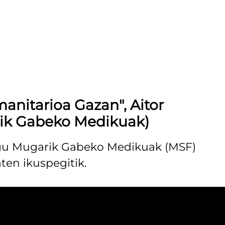
nitarioa Gazan", Aitor
ik Gabeko Medikuak)
gu Mugarik Gabeko Medikuak (MSF)
en ikuspegitik.