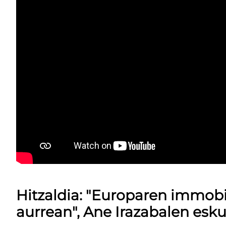
Hitzaldia: "Europaren immob
aurrean", Ane Irazabalen esku