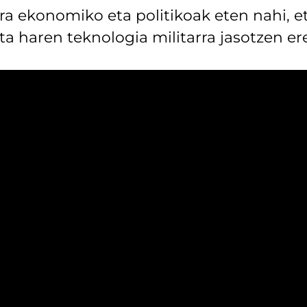
ura ekonomiko eta politikoak eten nahi, e
ita haren teknologia militarra jasotzen er