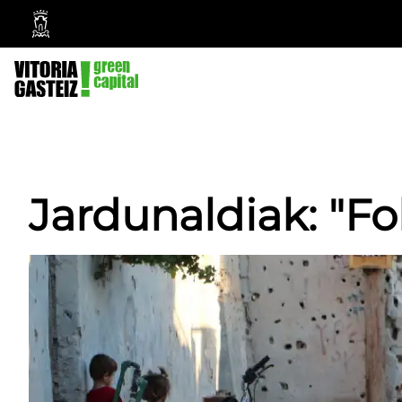
Vitoria-
Gasteizko
Udala
Jardunaldiak: "F