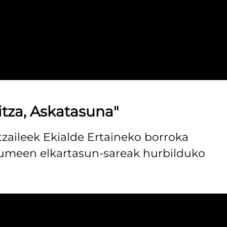
itza, Askatasuna"
aileek Ekialde Ertaineko borroka
akumeen elkartasun-sareak hurbilduko