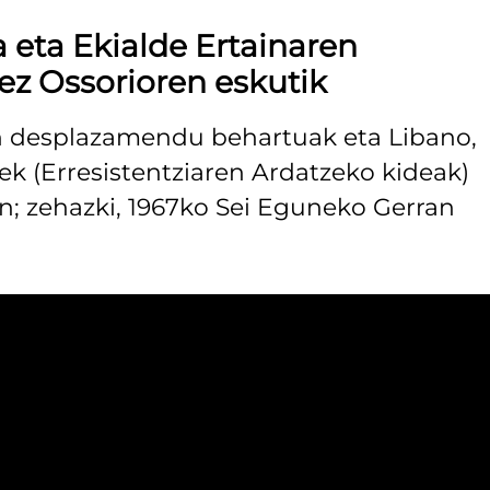
a eta Ekialde Ertainaren
rez Ossorioren eskutik
en desplazamendu behartuak eta Libano,
ek (Erresistentziaren Ardatzeko kideak)
an; zehazki, 1967ko Sei Eguneko Gerran