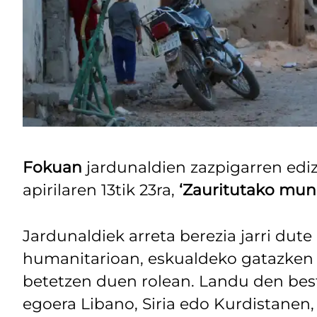
Fokuan
jardunaldien zazpigarren ediz
apirilaren 13tik 23ra,
‘Zauritutako mun
Jardunaldiek arreta berezia jarri du
humanitarioan, eskualdeko gatazken
betetzen duen rolean. Landu den bes
egoera Libano, Siria edo Kurdistanen,