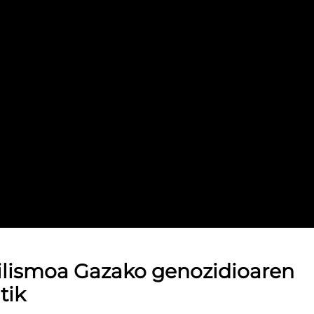
ilismoa Gazako genozidioaren
tik