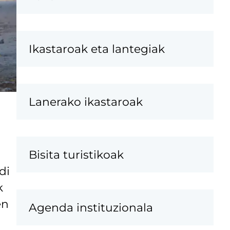
Ikastaroak eta lantegiak
Lanerako ikastaroak
Bisita turistikoak
di
k
en
Agenda instituzionala