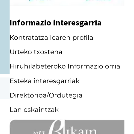
Informazio interesgarria
Kontratatzailearen profila
Urteko txostena
Hiruhilabeteroko Informazio orria
Esteka interesgarriak
Direktorioa/Ordutegia
Lan eskaintzak