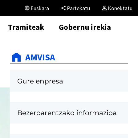
Euskara
Partekatu
Konektatu
Tramiteak
Gobernu irekia
AMVISA
Gure enpresa
K
Bezeroarentzako informazioa
a
r