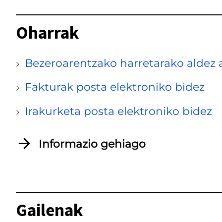
G
Oharrak
a
i
Bezeroarentzako harretarako aldez 
l
e
Fakturak posta elektroniko bidez
n
Irakurketa posta elektroniko bidez
a
k
Informazio gehiago
J
a
u
z
Gailenak
i