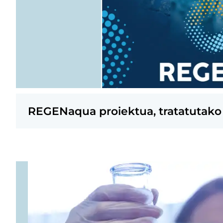
REGENaqua proiektua, tratatutako 