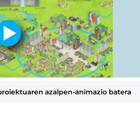
roiektuaren azalpen-animazio batera