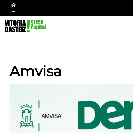
Vitoria-
Gasteizko
Udala
Amvisa