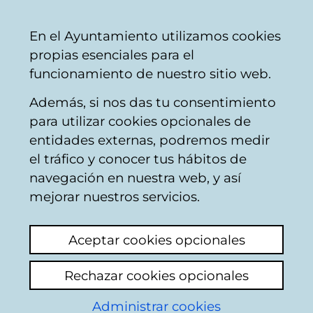
Ayuntamiento
Compartir
Con
Castellano
En el Ayuntamiento utilizamos cookies
Vitoria-
propias esenciales para el
Gasteiz
funcionamiento de nuestro sitio web.
Además, si nos das tu consentimiento
para utilizar cookies opcionales de
Agenda
entidades externas, podremos medir
el tráfico y conocer tus hábitos de
institucional del
navegación en nuestra web, y así
mejorar nuestros servicios.
alcalde
Aceptar cookies opcionales
Esta agenda muestra los actos
Rechazar cookies opcionales
institucionales y/o públicos contenidos en la
agenda de trabajo del alcalde, no refleja
Administrar cookies