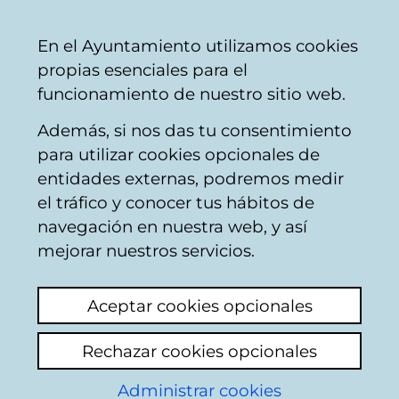
Ayuntamiento
Compartir
Con
Castellano
En el Ayuntamiento utilizamos cookies
Vitoria-
propias esenciales para el
Gasteiz
funcionamiento de nuestro sitio web.
Además, si nos das tu consentimiento
Áreas temáticas y temas
para utilizar cookies opcionales de
entidades externas, podremos medir
el tráfico y conocer tus hábitos de
Convivencia y
navegación en nuestra web, y así
mejorar nuestros servicios.
cooperación
Aceptar cookies opcionales
Rechazar cookies opcionales
Agenda
Administrar cookies