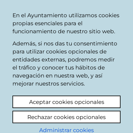
Ayuntamiento
Compartir
Con
Castellano
En el Ayuntamiento utilizamos cookies
Vitoria-
propias esenciales para el
Gasteiz
funcionamiento de nuestro sitio web.
Además, si nos das tu consentimiento
Moverse en bicicleta
para utilizar cookies opcionales de
entidades externas, podremos medir
el tráfico y conocer tus hábitos de
Agenda: Moverse
navegación en nuestra web, y así
mejorar nuestros servicios.
en bicicleta
Aceptar cookies opcionales
Rechazar cookies opcionales
T
e
Administrar cookies
F