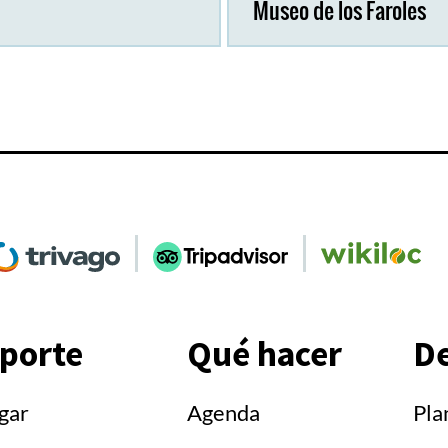
Museo de los Faroles
Ir
Ir
a
a
Social
'Social
'Social
am'
rivago'
TripAdvisor'
Wikiloc'
porte
Qué hacer
De
gar
Agenda
Pla