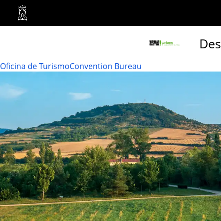
Ayuntamiento
Vitoria-
Des
Gasteiz
Oficina de Turismo
Convention Bureau
Turismo
Vitoria-
Gasteiz