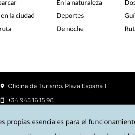
parcar
En la naturaleza
Dos
en la ciudad
Deportes
Guí
ruta
De noche
Rut
Oficina de Turismo. Plaza España 1
+34 945 16 15 98
+34 945 16 15 99
s propias esenciales para el funcionamiento
+34 619 07 43 31