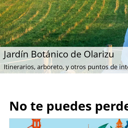
Jardín Botánico de Olarizu
Murallas medievales
Itinerarios, arboreto, y otros puntos de in
Sumérgete en la historia del antiguo siste
No te puedes perde