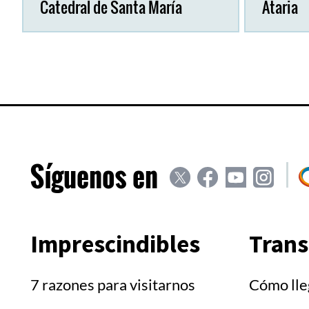
Catedral de Santa María
Ataria
Síguenos en
Ir
Ir
Ir
Ir
Ir
a
a
a
a
a
'Social
'Social
'Social
'Social
'
Twitter'
Facebook'
Youtube'
Instagr
T
Imprescindibles
Trans
7 razones para visitarnos
Cómo lle