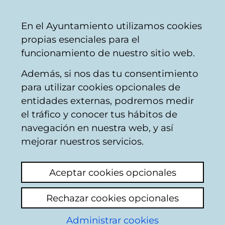
Ayuntamiento
Compartir
Con
Castellano
En el Ayuntamiento utilizamos cookies
Vitoria-
propias esenciales para el
Gasteiz
funcionamiento de nuestro sitio web.
Además, si nos das tu consentimiento
S
para utilizar cookies opcionales de
a
Normativa
entidades externas, podremos medir
l
el tráfico y conocer tus hábitos de
t
municipal
navegación en nuestra web, y así
a
mejorar nuestros servicios.
r
a
l
Aceptar cookies opcionales
C
b
En esta ficha guía encontraremos las
Rechazar cookies opcionales
l
a
ordenanzas, reglamentos, y otro tipo de
o
r
Administrar cookies
disposiciones del Ayuntamiento de Vitoria-