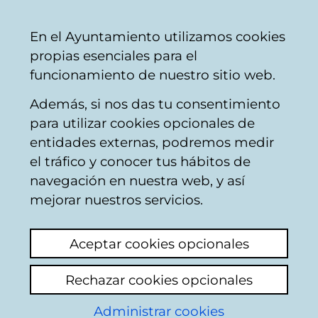
Ayuntamiento
Compartir
Con
Castellano
En el Ayuntamiento utilizamos cookies
Vitoria-
propias esenciales para el
Gasteiz
funcionamiento de nuestro sitio web.
Además, si nos das tu consentimiento
Comercio y hostelería
para utilizar cookies opcionales de
entidades externas, podremos medir
el tráfico y conocer tus hábitos de
Noticias
navegación en nuestra web, y así
mejorar nuestros servicios.
2026-07-28
Aceptar cookies opcionales
Se amplia el plazo para la solicitud de
Rechazar cookies opcionales
instalación de txosnas y puestos en la
Administrar cookies
Romería de Olarizu