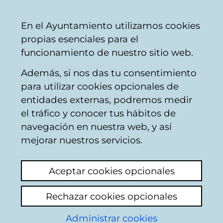
Ayuntamiento
Compartir
Con
Castellano
En el Ayuntamiento utilizamos cookies
Vitoria-
propias esenciales para el
Gasteiz
funcionamiento de nuestro sitio web.
Además, si nos das tu consentimiento
para utilizar cookies opcionales de
Áreas temáticas
entidades externas, podremos medir
el tráfico y conocer tus hábitos de
y temas
navegación en nuestra web, y así
mejorar nuestros servicios.
Las áreas de interés ciudadano facilitan un
Aceptar cookies opcionales
espacio organizado a la ciudadanía para
entablar relación con el ayuntamiento.
Rechazar cookies opcionales
Todos los contenidos de la página web se
encuentran organizados en las siguientes
Administrar cookies