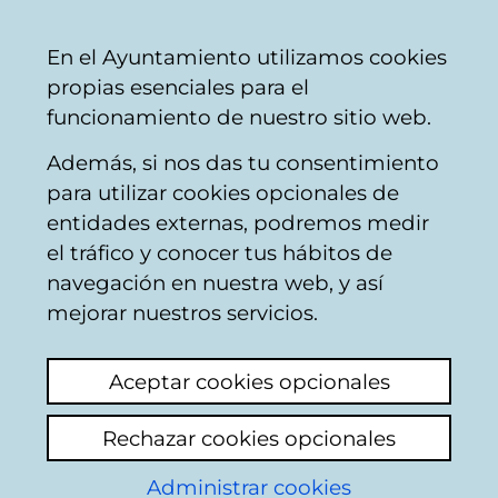
Ayuntamiento
Compartir
Con
Castellano
En el Ayuntamiento utilizamos cookies
Vitoria-
propias esenciales para el
Gasteiz
funcionamiento de nuestro sitio web.
Además, si nos das tu consentimiento
para utilizar cookies opcionales de
Calendario de
entidades externas, podremos medir
el tráfico y conocer tus hábitos de
Mesa de
navegación en nuestra web, y así
mejorar nuestros servicios.
Contratación
Aceptar cookies opcionales
Este calendario recoge la consulta de las
Rechazar cookies opcionales
sesiones convocadas junto con los
órdenes
del día
y
actas
de las sesiones realizadas por
Administrar cookies