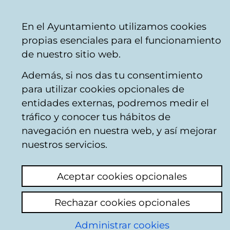
Ayuntamiento
Compartir
Con
Castellano
En el Ayuntamiento utilizamos cookies
Vitoria-
venta telefónica
+34 945 16 10 45
venta on
propias esenciales para el funcionamiento
Gasteiz
Facebook
Twitter
You
de nuestro sitio web.
Además, si nos das tu consentimiento
para utilizar cookies opcionales de
Espectáculos en
entidades externas, podremos medir el
tráfico y conocer tus hábitos de
familia
navegación en nuestra web, y así mejorar
nuestros servicios.
Búsqueda de eventos
Aceptar cookies opcionales
Rechazar cookies opcionales
T
Administrar cookies