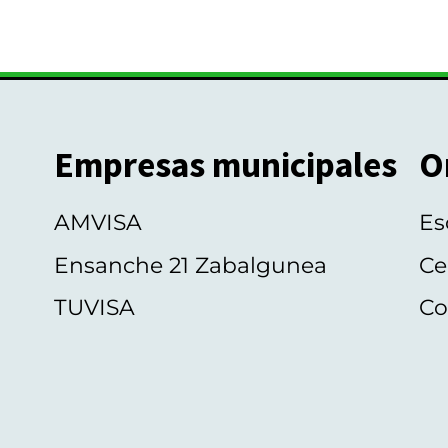
a
v
s
e
t
n
a
t
o
Empresas municipales
O
s
AMVISA
Es
Ensanche 21 Zabalgunea
Ce
TUVISA
Co