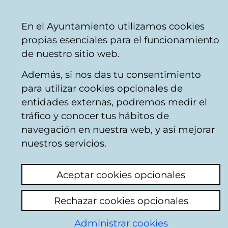
Ayuntamiento
Compartir
Con
Castellano
En el Ayuntamiento utilizamos cookies
Vitoria-
venta telefónica
+34 945 16 10 45
venta on
propias esenciales para el funcionamiento
Gasteiz
Facebook
Twitter
You
de nuestro sitio web.
Además, si nos das tu consentimiento
para utilizar cookies opcionales de
Programación de
entidades externas, podremos medir el
tráfico y conocer tus hábitos de
primavera-
navegación en nuestra web, y así mejorar
nuestros servicios.
verano
Aceptar cookies opcionales
Rechazar cookies opcionales
Compra de entradas
Administrar cookies