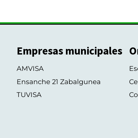
a
v
s
e
t
n
a
t
o
Empresas municipales
O
s
AMVISA
Es
Ensanche 21 Zabalgunea
Ce
TUVISA
Co