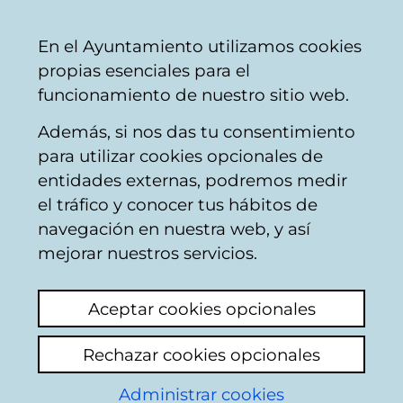
Ayuntamiento
Compartir
Con
Castellano
En el Ayuntamiento utilizamos cookies
Vitoria-
propias esenciales para el
Gasteiz
funcionamiento de nuestro sitio web.
Además, si nos das tu consentimiento
para utilizar cookies opcionales de
Calendario de
entidades externas, podremos medir
el tráfico y conocer tus hábitos de
Comisiones del
navegación en nuestra web, y así
mejorar nuestros servicios.
Pleno
Aceptar cookies opcionales
Búsqueda de eventos
Rechazar cookies opcionales
Administrar cookies