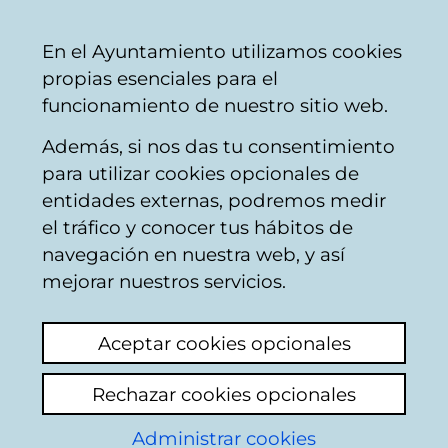
Vitoria-
Share
Con
English
En el Ayuntamiento utilizamos cookies
Gasteiz
propias esenciales para el
City
funcionamiento de nuestro sitio web.
Council
Además, si nos das tu consentimiento
Infancia, adolescencia y familia
para utilizar cookies opcionales de
entidades externas, podremos medir
el tráfico y conocer tus hábitos de
Agenda: Infancia,
navegación en nuestra web, y así
mejorar nuestros servicios.
adolescencia y
Aceptar cookies opcionales
familia
Rechazar cookies opcionales
Administrar cookies