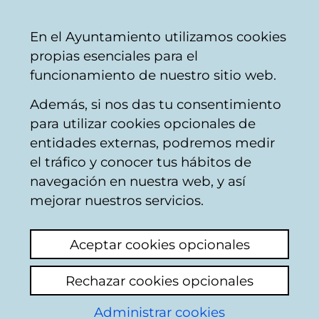
Vitoria-
Share
Con
English
En el Ayuntamiento utilizamos cookies
Gasteiz
propias esenciales para el
City
funcionamiento de nuestro sitio web.
Council
Además, si nos das tu consentimiento
Mobility and transport
para utilizar cookies opcionales de
entidades externas, podremos medir
el tráfico y conocer tus hábitos de
Vitoria-Gasteiz
navegación en nuestra web, y así
mejorar nuestros servicios.
Bus Station
Aceptar cookies opcionales
Rechazar cookies opcionales
Real-time information
Administrar cookies