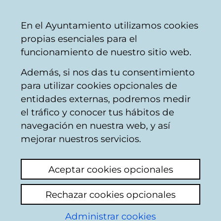
Vitoria-
Share
Con
English
En el Ayuntamiento utilizamos cookies
Gasteiz
propias esenciales para el
City
funcionamiento de nuestro sitio web.
Council
Además, si nos das tu consentimiento
Mobility and transport
para utilizar cookies opcionales de
entidades externas, podremos medir
el tráfico y conocer tus hábitos de
Vitoria-Gasteiz
navegación en nuestra web, y así
mejorar nuestros servicios.
Bus Station
Aceptar cookies opcionales
Rechazar cookies opcionales
Real-time information
Administrar cookies