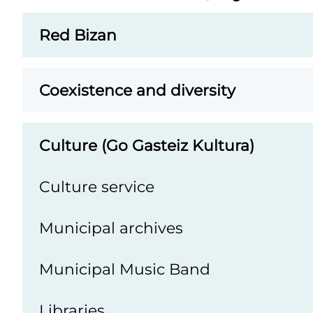
o
Red Bizan
c
k
:
Coexistence and diversity
S
o
Culture (Go Gasteiz Kultura)
c
i
Culture service
a
l
Municipal archives
n
e
Municipal Music Band
t
w
Libraries