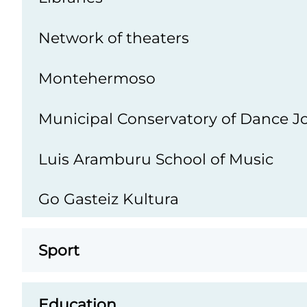
o
Network of theaters
r
k
Montehermoso
s
,
Municipal Conservatory of Dance J
b
l
Luis Aramburu School of Music
o
g
Go Gasteiz Kultura
s
a
Sport
n
d
a
Education