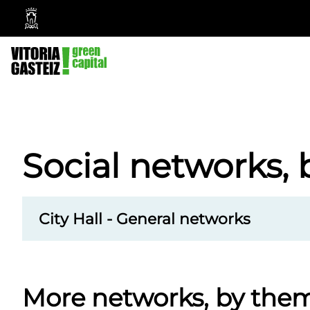
Vitoria-
Gasteiz
City
Council
G
o
Social networks,
t
o
t
City Hall - General networks
h
e
b
More networks, by the
l