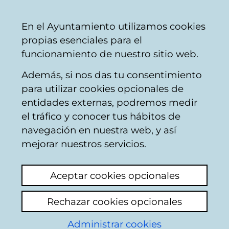
Vitoria-
Share
Con
English
En el Ayuntamiento utilizamos cookies
Gasteiz
propias esenciales para el
City
funcionamiento de nuestro sitio web.
Council
Además, si nos das tu consentimiento
para utilizar cookies opcionales de
Calendario de
entidades externas, podremos medir
el tráfico y conocer tus hábitos de
Consejo
navegación en nuestra web, y así
mejorar nuestros servicios.
Municipal de
Aceptar cookies opcionales
Transparencia
Rechazar cookies opcionales
Administrar cookies