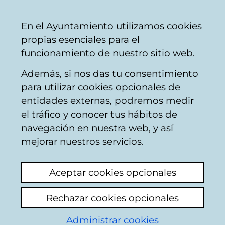
Vitoria-
Share
Con
English
En el Ayuntamiento utilizamos cookies
Gasteiz
propias esenciales para el
City
funcionamiento de nuestro sitio web.
Council
Además, si nos das tu consentimiento
para utilizar cookies opcionales de
Calendario de
entidades externas, podremos medir
el tráfico y conocer tus hábitos de
actividades del
navegación en nuestra web, y así
mejorar nuestros servicios.
Centro Cívico
Aceptar cookies opcionales
Salburua
Rechazar cookies opcionales
Administrar cookies