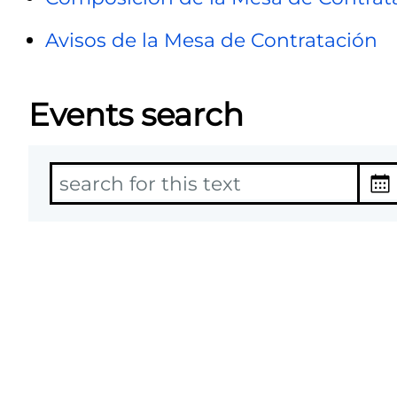
Avisos de la Mesa de Contratación
Events search
T
D
e
a
x
t
t
e
L
f
i
r
s
o
t
m