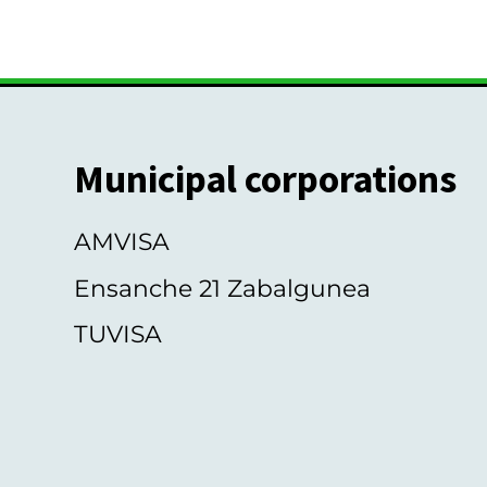
o
-
f
e
t
v
o
e
n
Municipal corporations
t
s
AMVISA
Ensanche 21 Zabalgunea
TUVISA