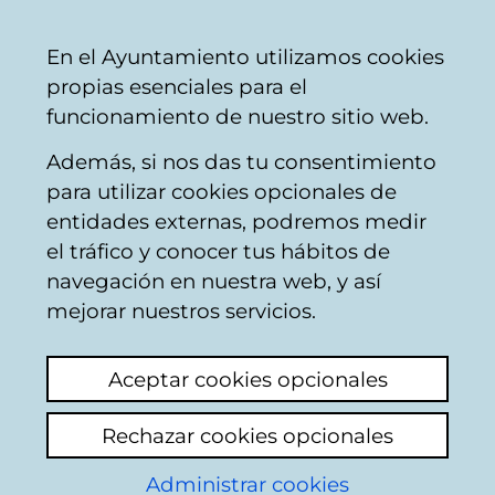
Vitoria-
Share
Con
English
En el Ayuntamiento utilizamos cookies
Gasteiz
propias esenciales para el
City
funcionamiento de nuestro sitio web.
Council
Además, si nos das tu consentimiento
para utilizar cookies opcionales de
Calendario
entidades externas, podremos medir
el tráfico y conocer tus hábitos de
Global para
navegación en nuestra web, y así
mejorar nuestros servicios.
Medios de
Aceptar cookies opcionales
Comunicación
Rechazar cookies opcionales
Administrar cookies