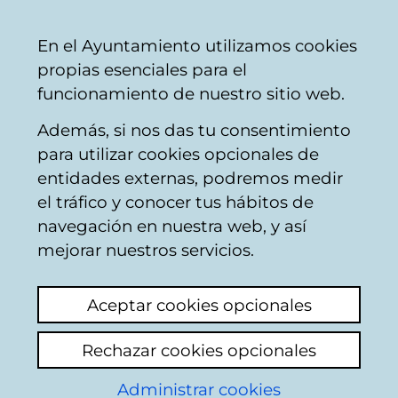
Vitoria-
Share
Con
English
En el Ayuntamiento utilizamos cookies
Gasteiz
propias esenciales para el
City
funcionamiento de nuestro sitio web.
Council
Además, si nos das tu consentimiento
para utilizar cookies opcionales de
Calendario de
entidades externas, podremos medir
el tráfico y conocer tus hábitos de
Sesión de Pleno
navegación en nuestra web, y así
mejorar nuestros servicios.
Este calendario recoge los órdenes del día y
Aceptar cookies opcionales
actas de las sesiones realizadas y permite la
consulta
de las sesiones convocadas.
Rechazar cookies opcionales
Retransmisiones del pleno vía streaming
Administrar cookies