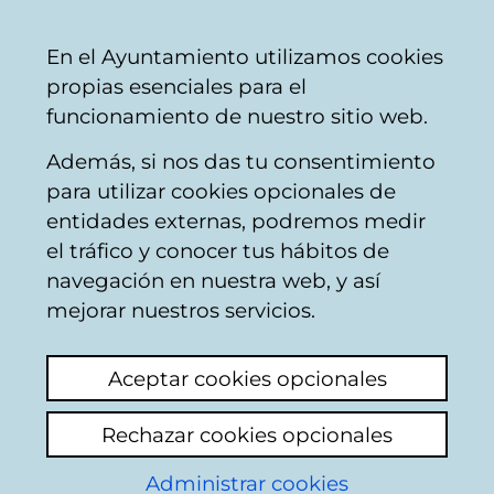
Vitoria-
Share
Con
English
En el Ayuntamiento utilizamos cookies
Gasteiz
propias esenciales para el
City
funcionamiento de nuestro sitio web.
Council
Además, si nos das tu consentimiento
para utilizar cookies opcionales de
Institutional
entidades externas, podremos medir
el tráfico y conocer tus hábitos de
agenda
navegación en nuestra web, y así
mejorar nuestros servicios.
Events search
Aceptar cookies opcionales
Rechazar cookies opcionales
T
Administrar cookies