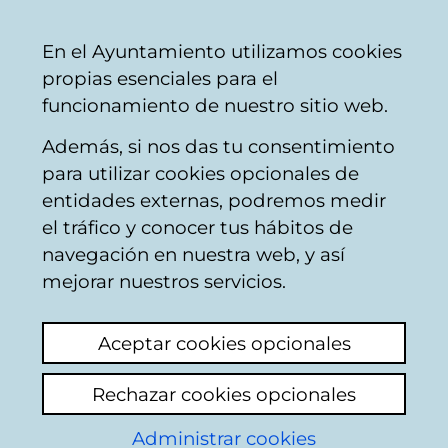
Vitoria-
Share
Con
English
En el Ayuntamiento utilizamos cookies
Gasteiz
propias esenciales para el
City
funcionamiento de nuestro sitio web.
Council
Además, si nos das tu consentimiento
para utilizar cookies opcionales de
Calendario de
entidades externas, podremos medir
el tráfico y conocer tus hábitos de
Comisiones de
navegación en nuestra web, y así
mejorar nuestros servicios.
Participación
Aceptar cookies opcionales
Ciudadana (fin
Rechazar cookies opcionales
en 2016)
Administrar cookies