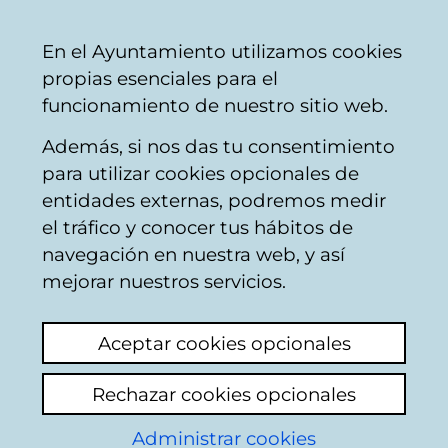
Vitoria-
Share
Con
English
En el Ayuntamiento utilizamos cookies
Gasteiz
propias esenciales para el
City
funcionamiento de nuestro sitio web.
Council
Además, si nos das tu consentimiento
para utilizar cookies opcionales de
Ingurumen
entidades externas, podremos medir
el tráfico y conocer tus hábitos de
Batzordearen
navegación en nuestra web, y así
mejorar nuestros servicios.
Egutegia (2011-
Aceptar cookies opcionales
2015eko
Rechazar cookies opcionales
legegintzaldian
Administrar cookies