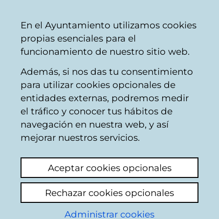
Ayuntamiento
Compartir
Con
Castellano
En el Ayuntamiento utilizamos cookies
Vitoria-
propias esenciales para el
Gasteiz
funcionamiento de nuestro sitio web.
Además, si nos das tu consentimiento
Áreas temáticas y temas
para utilizar cookies opcionales de
entidades externas, podremos medir
el tráfico y conocer tus hábitos de
Salud pública y
navegación en nuestra web, y así
mejorar nuestros servicios.
consumo
Aceptar cookies opcionales
Rechazar cookies opcionales
C
Administrar cookies
a